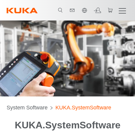
中文 / Chinese
KSS
優點
功能
Youtube 影片
附加功能
System Software
KUKA.SystemSoftware
KUKA.SystemSoftware