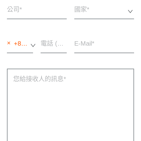
公司
國家*
×
+886 - 中國台灣
電話 (自選)
E-Mail
您給接收人的訊息