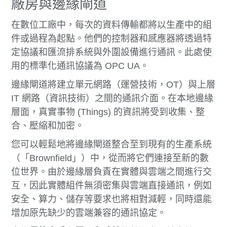
廠房與邊緣閘道
在數位工廠中，每次的資料傳輸都將以生產中的組
件或過程為起點。他們的控制器和感應器將透過特
定協議和匯流排系統與外圍設備進行通訊。此處使
用的標準化通訊協議為 OPC UA。
邊緣閘道將建立單元網路（運營技術，OT）與上層
IT 網路（資訊技術）之間的通訊介面。在本地邊緣
層面，真實事物 (Things) 的資訊將受到收集、整
合、壓縮和加密。
您可以輕鬆地將邊緣閘道整合至到現有的生產系統
（「Brownfield」）中，從而將它們連接至新的數
位世界。由於邊緣層負責在實體與雲端之間進行交
互，因此實體組件無須密集與雲端直接通訊，例如
安全、算力、儲存等要求也將相對減輕，同時還能
增加原先缺少的雲端兼容的通訊協定。