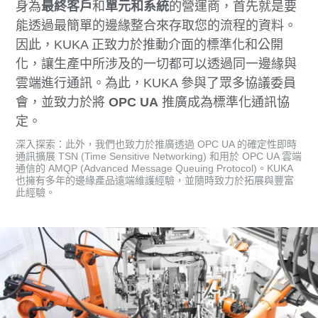
身為
最終客戶
和
單元和系統
的營運商，首先就是要
能透過最簡單的邊緣整合來存取您的流程的資料。
因此，KUKA 正致力於推動介面的標準化和公開
化，讓生產中所涉及的一切都可以透過同一邊緣與
雲端進行通訊。為此，KUKA 參與了眾多協議委員
會，並致力於將
OPC UA
推廣成為標準化通訊協
定。
深入探索：此外，我們也致力於推廣透過 OPC UA 的確定性即時
通訊擴展 TSN (Time Sensitive Networking) 和用於 OPC UA 雲端
通信的 AMQP (Advanced Message Queuing Protocol)。KUKA
也擁有多年的邊緣產品遠端維護經驗，並隨時致力於拓展與豐富
此經驗。