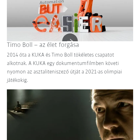
Timo Boll – az élet forgása
2014 óta a KUKA és Timo Boll tökéletes csapatot
alkotnak. A KUKA egy dokumentumfilmben követi
nyomon az asztaliteniszező útját a 2021-as olimpiai
játékokig.