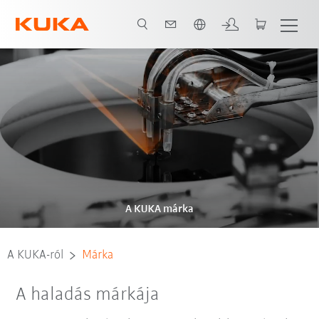
Angol / English
A KUKA márka
A KUKA-ról
Márka
A haladás márkája