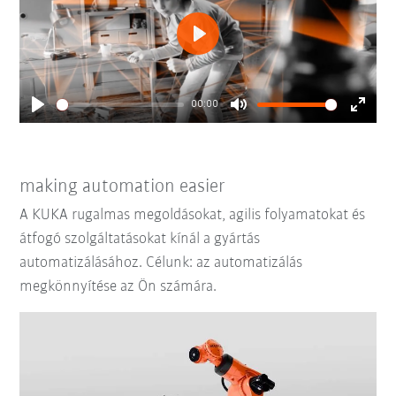
Play
00:00
Play
Mute
Enter
fullsc
making automation easier
A KUKA rugalmas megoldásokat, agilis folyamatokat és
átfogó szolgáltatásokat kínál a gyártás
automatizálásához. Célunk: az automatizálás
megkönnyítése az Ön számára.