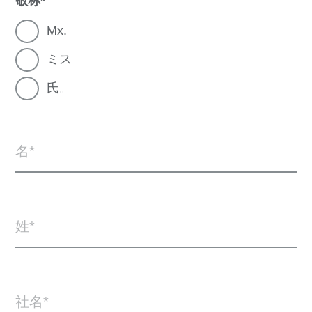
敬称
Mx.
ミス
氏。
名
姓
社名