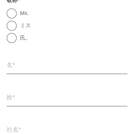
敬称
Mx.
ミス
氏。
名
姓
社名