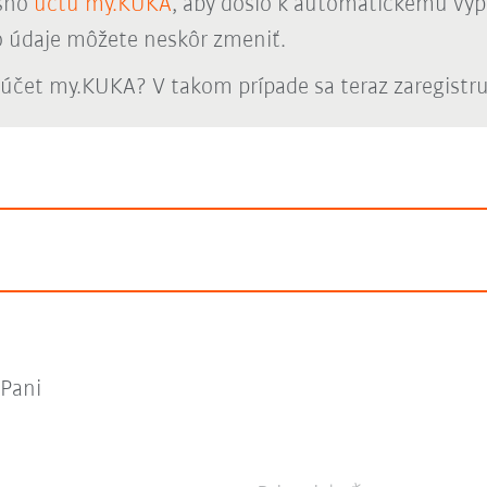
ášho
účtu my.KUKA
, aby došlo k automatickému vyp
o údaje môžete neskôr zmeniť.
účet my.KUKA? V takom prípade sa teraz zaregistr
Pani