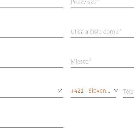
Priezvisko
Ulica a číslo domu
Miesto
+421 - Slovensko
Tele