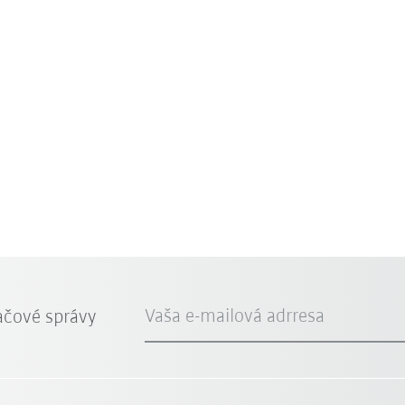
Vaša e-mailová adrresa
ačové správy