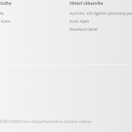
služby
Oblasť zákazníka
ie
my.KUKA: Váš digitální zákaznický por
y KUKA
KUKA Xpert
Download Center
2026
Tiráž
Ochrana údajov
Nastavenia súborov cookies