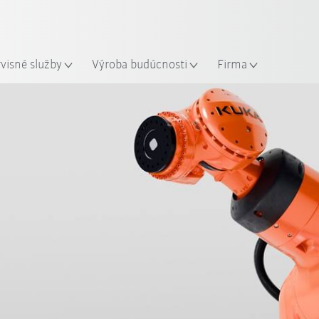
Slovenčina / Slovak
sto
rvisné služby
Výroba budúcnosti
Firma