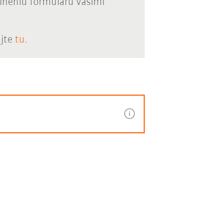
lneniu formuláru vašimi
ujte
tu.