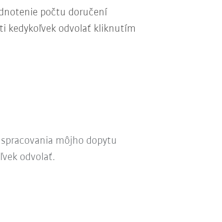
odnotenie počtu doručení
ti kedykoľvek odvolať kliknutím
l spracovania môjho dopytu
ľvek odvolať.