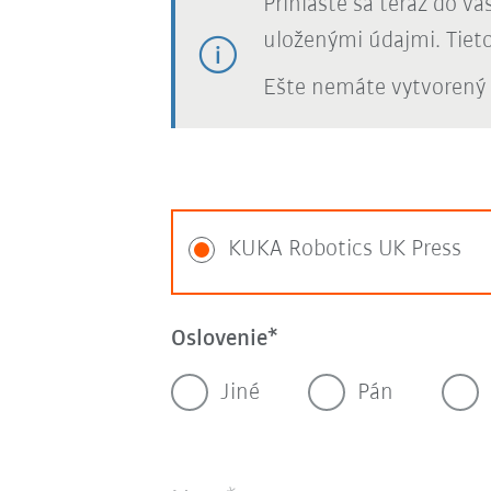
Prihláste sa teraz do v
uloženými údajmi. Tiet
Ešte nemáte vytvorený 
KUKA Robotics UK Press
Oslovenie
Jiné
Pán