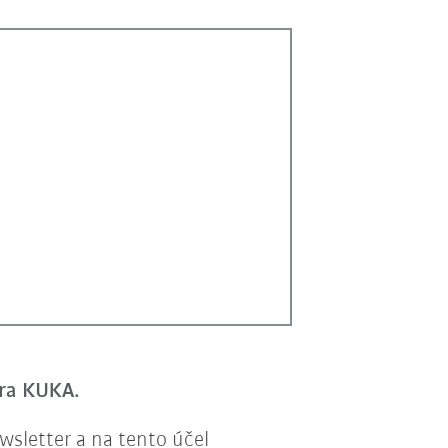
era KUKA.
sletter a na tento účel