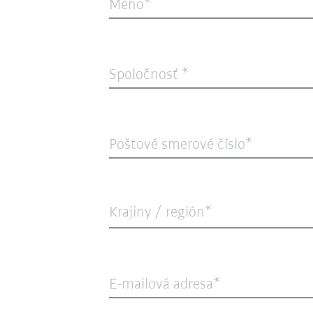
Meno
Spoločnosť
Poštové smerové číslo
Krajiny / región*
E-mailová adresa