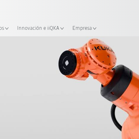
Español / Spanish
industria y aplicación
cación
Empieza a investigar con la n
os
Innovación e iiQKA
Empresa