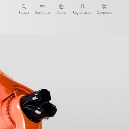
Buscar
Contacto
Idioma
Registrarse
Comercio
ueva Guía de Robots