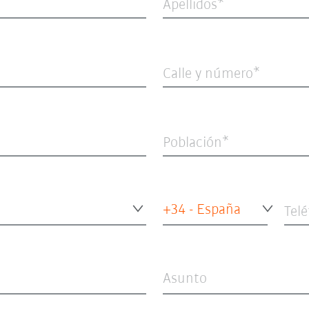
Apellidos
Calle y número
Población
+34 - España
Tel
Asunto