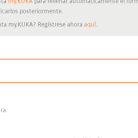
nta
my.KUKA
para rellenar automáticamente el form
icarlos posteriormente.
nta my.KUKA? Regístrese ahora
aquí.
ra.