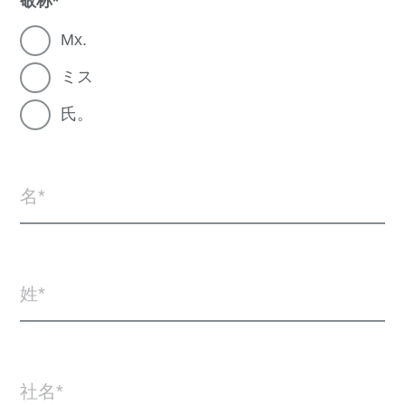
敬称
Mx.
ミス
氏。
名
姓
社名