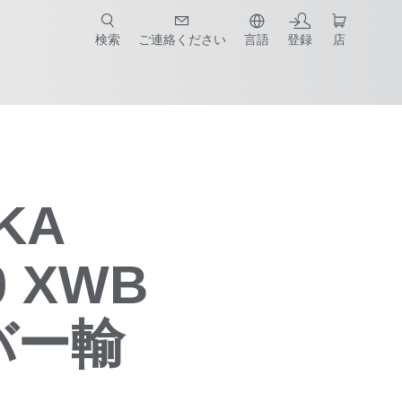
検索
ご連絡ください
言語
登録
店
KA
0 XWB
バー輸