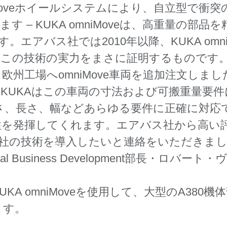
iMoveホイールシステムにより、自立型で衝
 – KUKA omniMoveは、高重量の部
エアバス社では2010年以降、KUKA omn
この技術の実力をまさに証明するものです。エア
欧州工場へomniMove車両を追加注文しま
KUKAはこの車両の寸法および可搬重量要
は、大きさ、長さ、幅などあらゆる要件に正確に
性を発揮してくれます。エアバス社から高い
の技術を導入したいと連絡をいただきました」（KU
ustrial Business Development部長・ロバ
A omniMoveを使用して、大型のA380
ます。