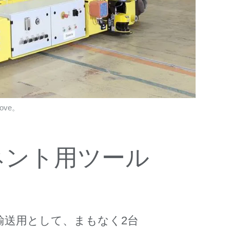
ve。
ネント用ツール
輸送用として、まもなく2台