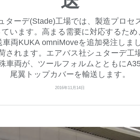
送
ターデ(Stade)工場では、製造プロ
っています。高まる需要に対応するため
車両KUKA omniMoveを追加発注しま
荷されます。エアバス社シュターデ工
殊車両が、ツールフォルムとともにA350
尾翼トップカバーを輸送します。
2016年11月14日