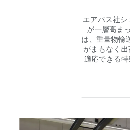
エアバス社シュ
が一層高ま
は、重量物輸送
がまもなく出
適応できる特