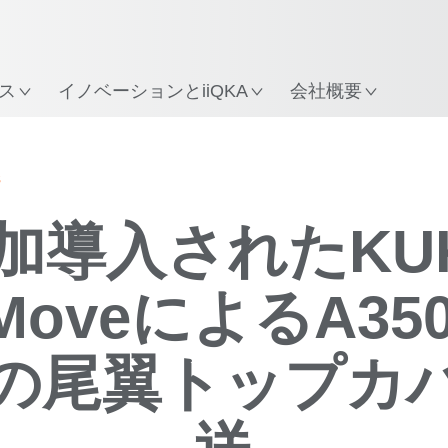
所
ス
イノベーションとiiQKA
会社概要
s
加導入されたKU
MoveによるA35
の尾翼トップカ