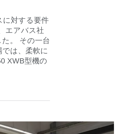
セスに対する要件
、エアバス社
した。 その一台
場では、柔軟に
 XWB型機の