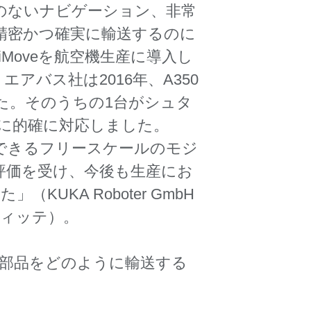
突のないナビゲーション、非常
品を精密かつ確実に輸送するのに
iMoveを航空機生産に導入し
バス社は2016年、A350
した。そのうちの1台がシュタ
件に的確に対応しました。
対応できるフリースケールのモジ
評価を受け、今後も生産にお
KA Roboter GmbH
ート・ヴィッテ）。
機体部品をどのように輸送する