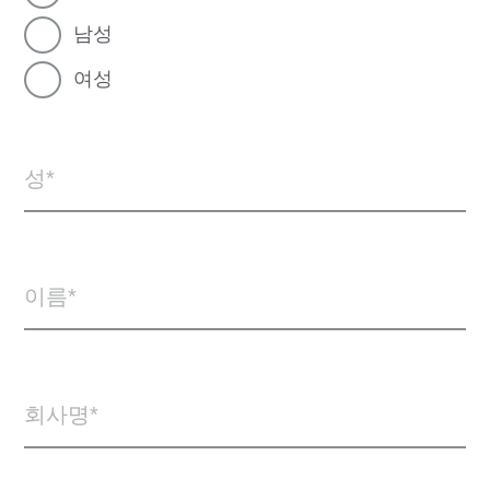
남성
여성
성
이름
회사명