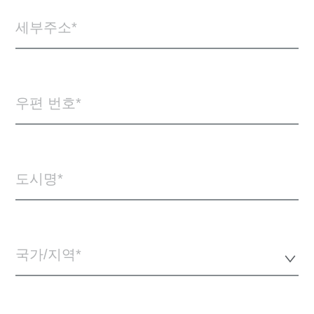
세부주소
우편 번호
도시명
국가/지역*