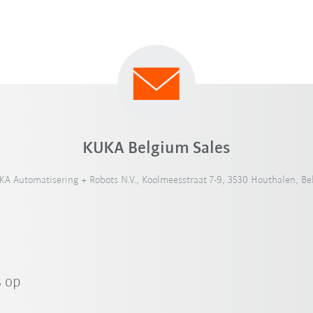
KUKA Belgium Sales
A Automatisering + Robots N.V., Koolmeesstraat 7-9, 3530 Houthalen, Be
 op