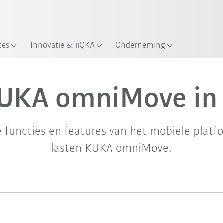
ces
Innovatie & iiQKA
Onderneming
UKA omniMove in 
le functies en features van het mobiele plat
lasten KUKA omniMove.