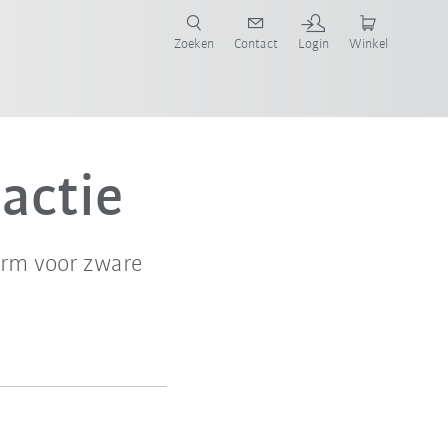
Zoeken
Contact
Login
Winkel
actie
form voor zware