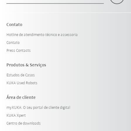
×
1 Filtro (
Portugal
)
Contato
Hotline de atendimento técnico e assessoria
Contato
Press Contacts
Produtos & Serviços
Estudos de Casos
Resetar filtro
KUKA Used Robots
Área de cliente
my.KUKA: O seu portal de cliente digital
KUKA Xpert
Centro de downloads