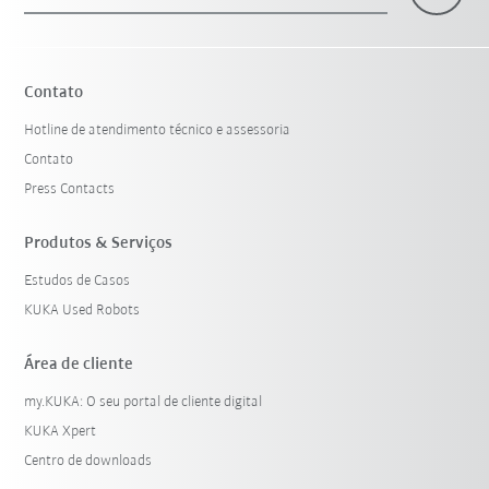
×
1 Filtro (
Portugal
)
Contato
Hotline de atendimento técnico e assessoria
Contato
Press Contacts
Produtos & Serviços
Estudos de Casos
Resetar filtro
KUKA Used Robots
Área de cliente
my.KUKA: O seu portal de cliente digital
KUKA Xpert
Centro de downloads