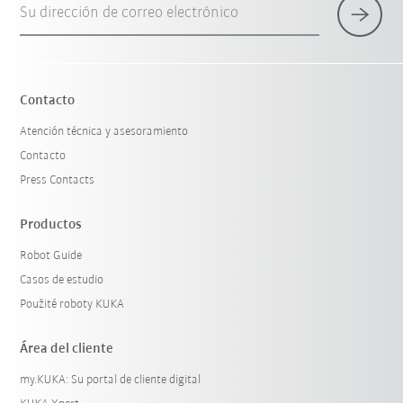
Su dirección de correo electrónico
×
1 Filtro (
Mexico
)
Contacto
Atención técnica y asesoramiento
Contacto
Press Contacts
Productos
Robot Guide
Restablecer filtro
Casos de estudio
Použité roboty KUKA
Área del cliente
my.KUKA: Su portal de cliente digital