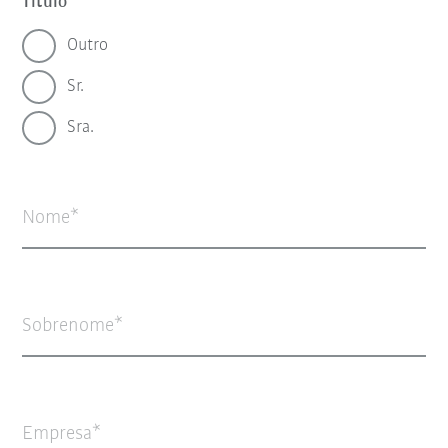
Título
Outro
Sr.
Sra.
Nome
Sobrenome
Empresa