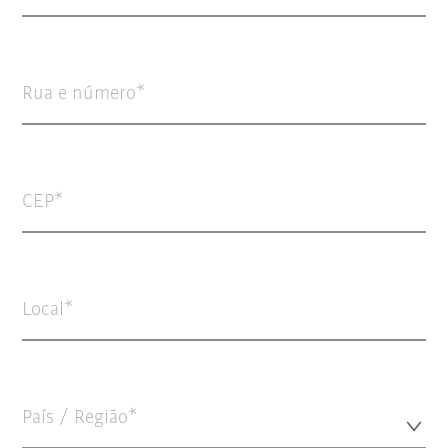
Rua e número
CEP
Local
País / Região*