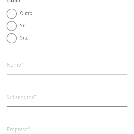
Título
Outro
Sr.
Sra.
Nome
Sobrenome
Empresa