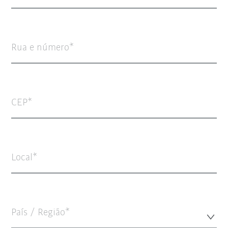
Rua e número
CEP
Local
País / Região*