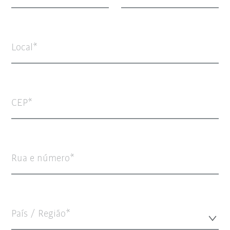
Local
CEP
Rua e número
País / Região*