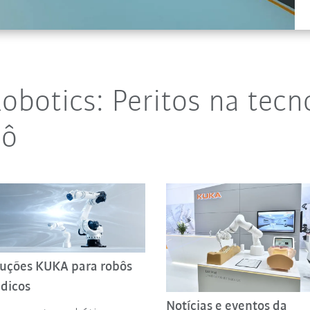
botics: Peritos na tecn
bô
luções KUKA para robôs
dicos
Notícias e eventos da