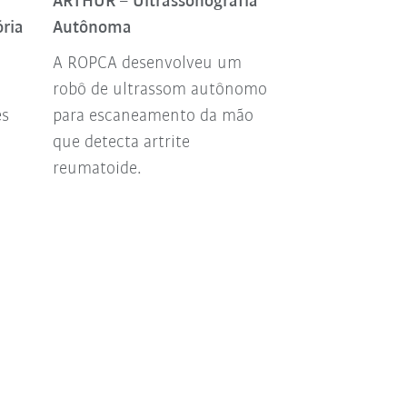
ARTHUR – Ultrassonografia
KR AGILUS na 
ória
Autônoma
endoscópios
A ROPCA desenvolveu um
Mesma qualida
robô de ultrassom autônomo
rápido, fácil de
es
para escaneamento da mão
nova solução 
a
que detecta artrite
da wbt automa
reumatoide.
convence com 
em se tratando
endoscópios d