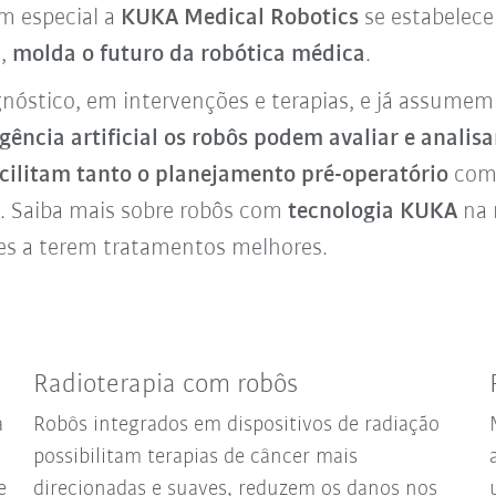
m especial a
KUKA Medical Robotics
se estabelece
s,
molda o futuro da robótica médica
.
gnóstico, em intervenções e terapias, e já assume
igência
artificial os robôs podem avaliar e analis
acilitam tanto o planejamento pré-operatório
como
e. Saiba mais sobre robôs com
tecnologia KUKA
na 
es a terem tratamentos melhores.
Radioterapia com robôs
a
Robôs integrados em dispositivos de radiação
possibilitam terapias de câncer mais
e
direcionadas e suaves, reduzem os danos nos