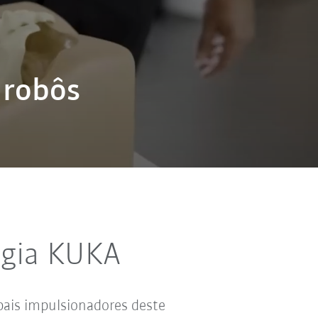
 robôs
ogia KUKA
pais impulsionadores deste