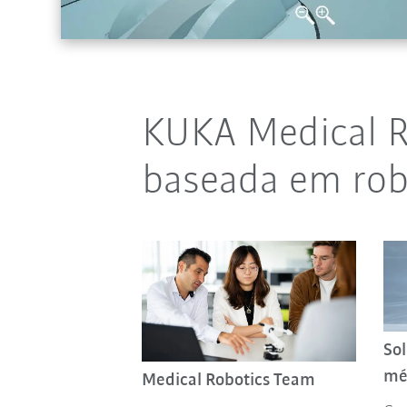
KUKA Medical Ro
baseada em ro
So
mé
Medical Robotics Team