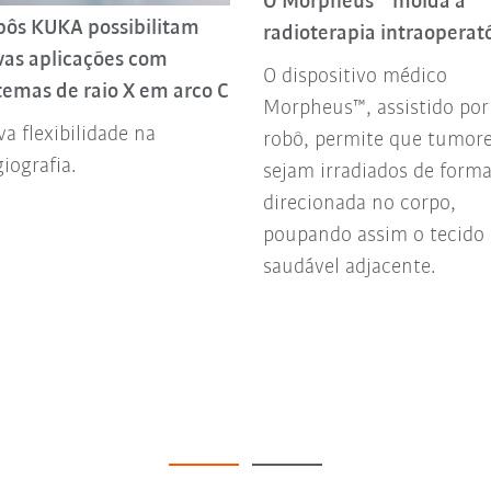
O Morpheus™ molda a
bôs KUKA possibilitam
radioterapia intraoperat
vas aplicações com
O dispositivo médico
temas de raio X em arco C
Morpheus™, assistido por
a flexibilidade na
robô, permite que tumor
iografia.
sejam irradiados de form
direcionada no corpo,
poupando assim o tecido
saudável adjacente.