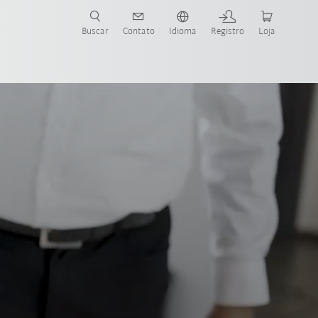
s para sua aplicação e indústria com o novo Guia do Robô KUKA!
KUKA!
Buscar
Contato
Idioma
Registro
Loja