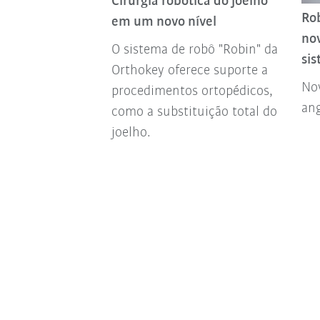
Cirurgia robótica do joelho
através do
Ro
em um novo nível
sagem iYU
no
O sistema de robô "Robin" da
as massagens de
sis
Orthokey oferece suporte a
baseadas em
Nov
procedimentos ortopédicos,
do iYU é
ang
como a substituição total do
o alívio do
joelho.
s tensões do
cilitar o
isioterapeutas.