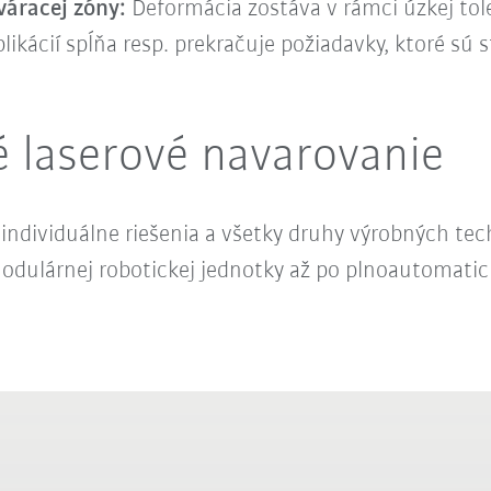
váracej zóny:
Deformácia zostáva v rámci úzkej tol
kácií spĺňa resp. prekračuje požiadavky, ktoré sú s
 laserové navarovanie
dividuálne riešenia a všetky druhy výrobných tech
odulárnej robotickej jednotky až po plnoautomatické