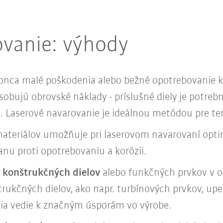
ovanie: výhody
nca malé poškodenia alebo bežné opotrebovanie 
obujú obrovské náklady - príslušné diely je potre
. Laserové navarovanie je ideálnou metódou pre te
materiálov umožňuje pri laserovom navarovaní opt
ranu proti opotrebovaniu a korózii.
y konštrukčných dielov
alebo funkčných prvkov v ob
štrukčných dielov, ako napr. turbínových prvkov, u
a vedie k značným úsporám vo výrobe.