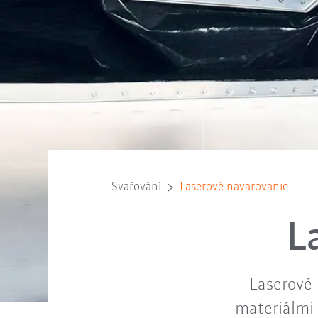
Svařování
Laserové navarovanie
L
Laserové 
materiálmi 