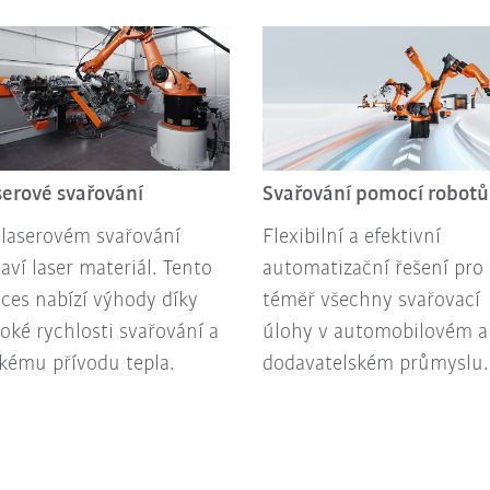
serové svařování
Svařování pomocí robotů
 laserovém svařování
Flexibilní a efektivní
aví laser materiál. Tento
automatizační řešení pro
ces nabízí výhody díky
téměř všechny svařovací
oké rychlosti svařování a
úlohy v automobilovém a
kému přívodu tepla.
dodavatelském průmyslu.