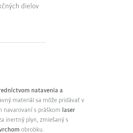
kčných dielov
redníctvom natavenia a
avný materiál sa môže pridávať v
om navarovaní s práškom
laser
za inertný plyn, zmiešaný s
ovrchom
obrobku.