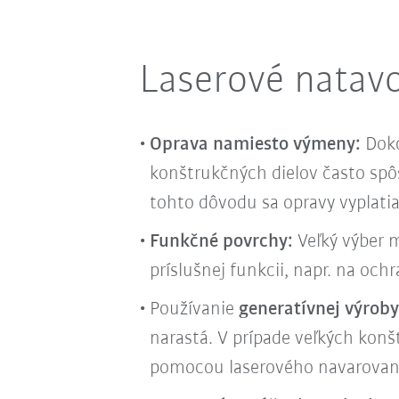
Laserové natav
Oprava namiesto výmeny:
Doko
konštrukčných dielov často spôs
tohto dôvodu sa opravy vyplatia
Funkčné povrchy:
Veľký výber 
príslušnej funkcii, napr. na och
Používanie
generatívnej výrob
narastá. V prípade veľkých kon
pomocou laserového navarovani