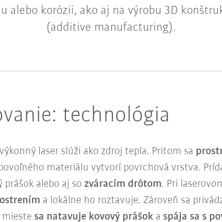
u alebo korózii, ako aj na výrobu 3D konštru
(additive manufacturing).
vanie: technológia
ýkonný laser slúži ako zdroj tepla. Pritom sa
prost
ovoľného materiálu vytvorí povrchová vrstva. Príd
 prášok alebo aj so
zváracím drôtom
. Pri laserov
zostrením
a lokálne ho roztavuje. Zároveň sa privád
 mieste
sa natavuje kovový prášok
a
spája sa s p