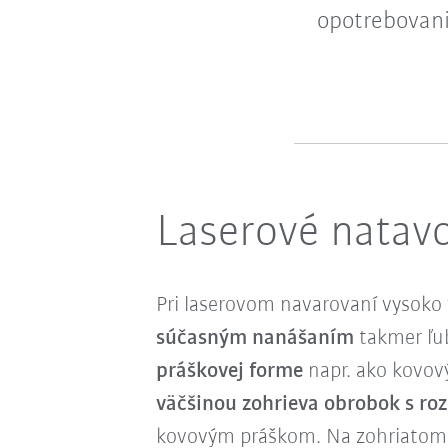
opotrebovani
Laserové natavo
Pri laserovom navarovaní vysoko v
súčasným nanášaním
takmer ľub
práškovej forme
napr. ako kovový
väčšinou zohrieva obrobok s ro
kovovým práškom. Na zohriatom