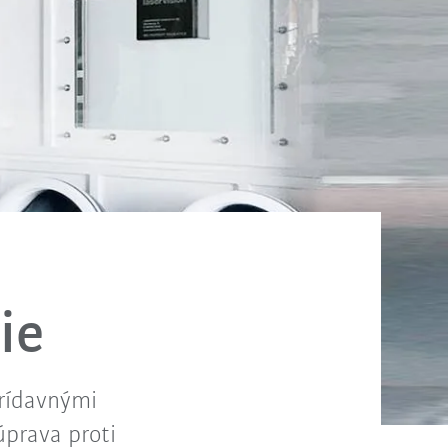
ie
prídavnými
úprava proti