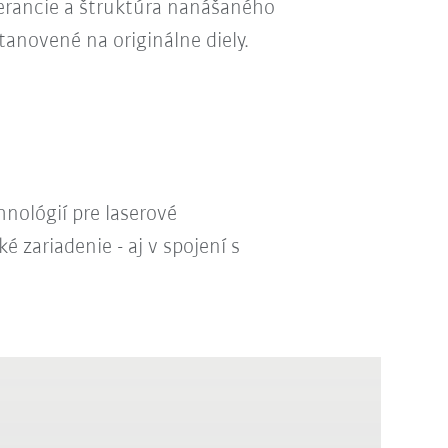
erancie a štruktúra nanášaného
tanovené na originálne diely.
nológií pre laserové
 zariadenie - aj v spojení s