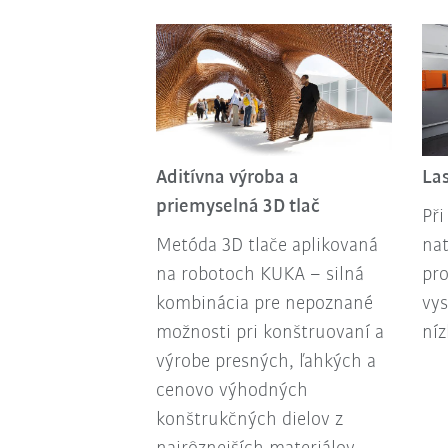
Aditívna výroba a
La
priemyselná 3D tlač
Při
Metóda 3D tlače aplikovaná
nat
na robotoch KUKA – silná
pro
kombinácia pre nepoznané
vys
možnosti pri konštruovaní a
níz
výrobe presných, ľahkých a
cenovo výhodných
konštrukčných dielov z