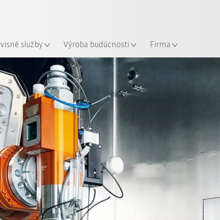
Slovenčina / Slovak
sto
rvisné služby
Výroba budúcnosti
Firma