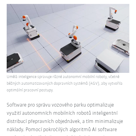
Umělá inteligence spravuje různé autonomní mobilní roboty, včetně
běžných automatizovaných dopravních systémů (AGV), aby vytvořila
optimální pracovní postupy.
Software pro správu vozového parku optimalizuje
využití autonomních mobilních robotů inteligentní
distribucí přepravních objednávek, a tím minimalizuje
náklady. Pomocí pokročilých algoritmů AI software