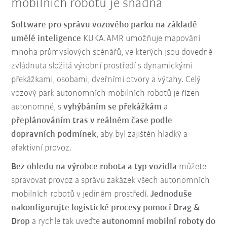
mobilních robotů je snadná
Software pro správu vozového parku na základě
umělé inteligence
KUKA.AMR umožňuje mapování
mnoha průmyslových scénářů, ve kterých jsou dovedně
zvládnuta složitá výrobní prostředí s dynamickými
překážkami, osobami, dveřními otvory a výtahy. Celý
vozový park autonomních mobilních robotů je řízen
autonomně, s
vyhýbáním se překážkám
a
přeplánováním tras v reálném čase podle
dopravních podmínek
, aby byl zajištěn hladký a
efektivní provoz.
Bez ohledu na výrobce robota a typ vozidla
můžete
spravovat provoz a správu zakázek všech autonomních
mobilních robotů v jediném prostředí.
Jednoduše
nakonfigurujte logistické procesy pomocí Drag &
Drop
a rychle tak uveďte
autonomní mobilní roboty do