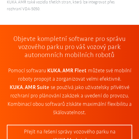
KUKA.AMR také vozidla třetích stran, která lze integrovat přes
rozhraní VDA-5050.
Objevte kompletní software pro správu
vozového parku pro váš vozový park
autonomních mobilních robotů
Pomocí softwaru
KUKA.AMR Fleet
můžete své mobilní
roboty propojit a zorganizovat velmi efektivně.
KUKA.AMR Suite
se používá jako uživatelsky přívětivé
rozhraní pro plánování zakázek a uvedení do provozu.
Kombinací obou softwarů získáte maximální flexibilitu a
škálovatelnost.
Přejít na řešení správy vozového parku na