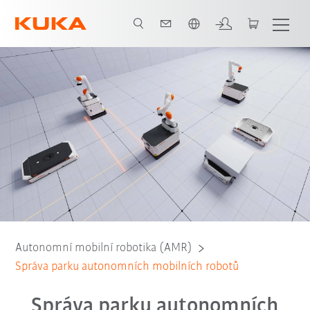
Slovenčina / Slovak
í pracovních postupů
Vyhýbání se překážkám
Kontakt
Webinar
Autonomní mobilní robotika (AMR)
Správa parku autonomních mobilních robotů
Správa parku autonomních