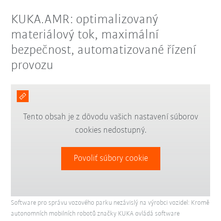
KUKA.AMR: optimalizovaný
materiálový tok, maximální
bezpečnost, automatizované řízení
provozu
Tento obsah je z dôvodu vašich nastavení súborov
cookies nedostupný.
Povoliť súbory cookie
Software pro správu vozového parku nezávislý na výrobci vozidel: Kromě
autonomních mobilních robotů značky KUKA ovládá software