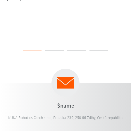
$name
KUKA Robotics Czech s.r.o., Prazska 239, 250 66 Zdiby, Ceská republika