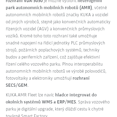
rozhraní VDA-5050
je možné vytvořit
heterogenní
park autonomních mobilních robotů (AMR)
, včetně
autonomních mobilních robotů značky KUKA a vozidel
od jiných výrobců, stejně jako konvenčních automaticky
řízených vozidel (AGV) a konvenčních průmyslových
vozíků. Kromě toho toto rozhraní také umožňuje
snadné napojení na řídicí jednotky PLC průmyslových
strojů, požárních poplachových systémů, techniky
budov a periferních zařízení, což zajišťuje efektivní
řízení celého vozového parku. Plnou interoperabilitu
autonomních mobilních robotů ve výrobě polovodičů,
fotovoltaiky a elektroniky umožňují
rozhraní
SECS/GEM
.
KUKA.AMR Fleet lze navíc
hladce integrovat do
okolních systémů WMS a ERP/MES
. Správa vozového
parku je digitální upgrade, který dláždí cestu k chytré
továrně Smart Factory.