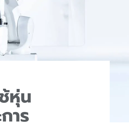
้หุ่น
ะการ