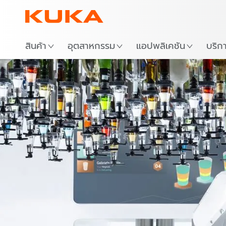
สถาน
สินค้า
อุตสาหกรรม
แอปพลิเคชัน
บริก
บาร์ค็อกเท