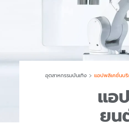
อุตสาหกรรมบันเทิง
แอปพลิเคชั่นบร
แอปพ
ยนต