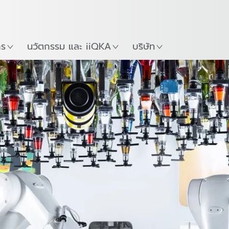
ภาษาไทย / Thai
Guide
ที่
เริ่มต้นใช้งาน KUKA Robo
าร
นวัตกรรม และ iiQKA
บริษัท
ล
ร้านกาแฟ
การบังคับกล้อง
การทำความสะอา