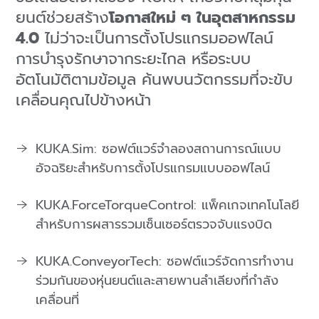
ยนต์ช่วยสร้าง
โอกาสใหม่ ๆ ในอุตสาหกรรม
4.0
ไม่ว่าจะเป็นการตั้งโปรแกรมออฟไลน์
การบำรุงรักษาจากระยะไกล หรือระบบ
อัตโนมัติตามข้อมูล
ค้นพบนวัตกรรมที่จะขับ
เคลื่อนคุณไปข้างหน้า
KUKA.Sim: ซอฟต์แวร์จำลองสถานการณ์แบบ
อัจฉริยะสำหรับการตั้งโปรแกรมแบบออฟไลน์
KUKA.ForceTorqueControl: แพ็คเกจเทคโนโลยี
สำหรับการผสารรวมเซ็นเซอร์ตรวจจับแรงบิด
KUKA.ConveyorTech: ซอฟต์แวร์จัดการทำงาน
ร่วมกันของหุ่นยนต์และสายพานลำเลียงที่กำลัง
เคลื่อนที่