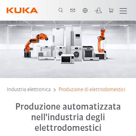
Italiano / Italian
dotti robotici
Applicazioni
Software
Contatto
Case studies
Industria elettronica
Produzione di elettrodomestici
Produzione automatizzata
nell'industria degli
elettrodomestici