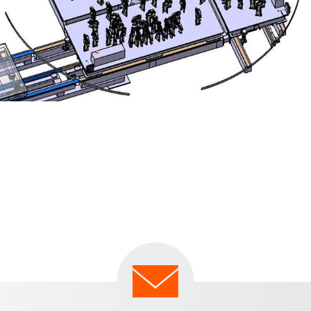
S TurnFlex ile yan zamanları azaltarak ekonomikliğinizi a