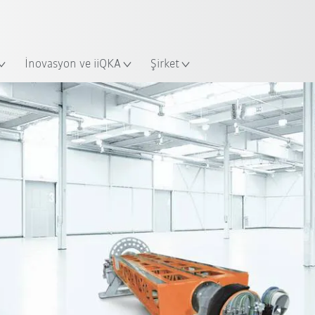
Türkçe / Turkish
Yeni KUKA Robot Guide ile sektörü
KUKA Robot Guide’a hemen ba
num
İnovasyon ve iiQKA
Şirket