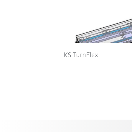
KS TurnFlex
Daha hızlı ve daha verimli: K