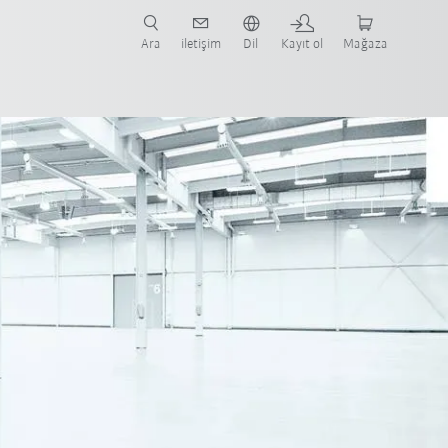
nüze ve ilgili uygulamaya yönelik vaka çalışmaları ve robotları bulun.
şlayın.
Ara
iletişim
Dil
Kayıt ol
Mağaza