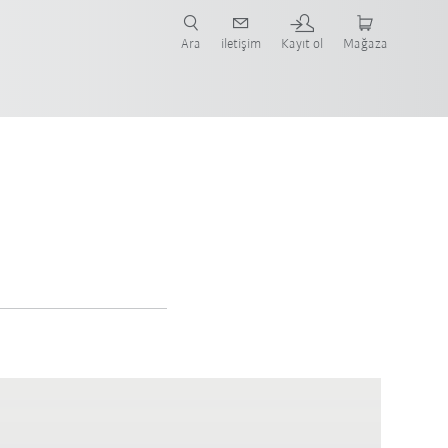
nüze ve ilgili uygulamaya yönelik vaka çalışmaları ve robotları bulun.
şlayın.
Ara
iletişim
Kayıt ol
Mağaza