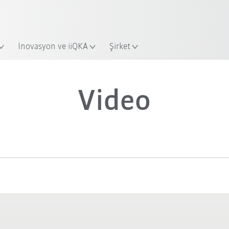
Yeni KUKA Robot Guide ile sektörü
KUKA Robot Guide’a hemen ba
İnovasyon ve iiQKA
Şirket
Video