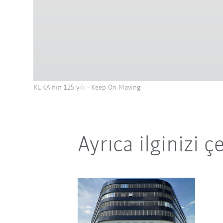
KUKA'nın 125 yılı - Keep On Moving
Ayrıca ilginizi ç