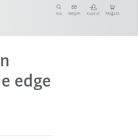
nüze ve ilgili uygulamaya yönelik vaka çalışmaları ve robotları bulun.
şlayın.
Ara
iletişim
Kayıt ol
Mağaza
on
le edge