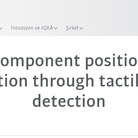
Yeni KUKA Robot Guide ile sektörü
KUKA Robot Guide’a hemen ba
İnovasyon ve iiQKA
Şirket
omponent positi
tion through tacti
detection