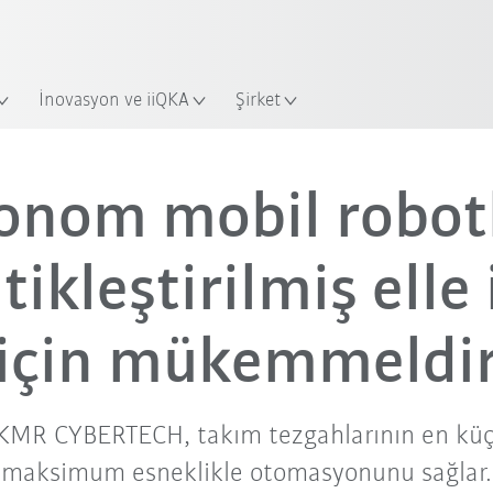
Yeni KUKA Robot Guide ile sektörü
KUKA Robot Guide’a hemen ba
İnovasyon ve iiQKA
Şirket
Video
onom mobil robotl
ikleştirilmiş elle
için mükemmeldi
 KMR CYBERTECH, takım tezgahlarının en küç
maksimum esneklikle otomasyonunu sağlar.