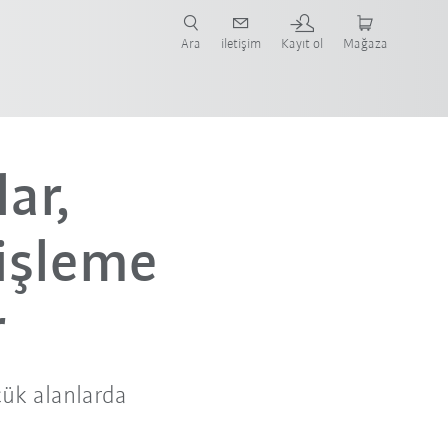
nüze ve ilgili uygulamaya yönelik vaka çalışmaları ve robotları bulun.
şlayın.
Ara
iletişim
Kayıt ol
Mağaza
ar,
 işleme
r
ük alanlarda