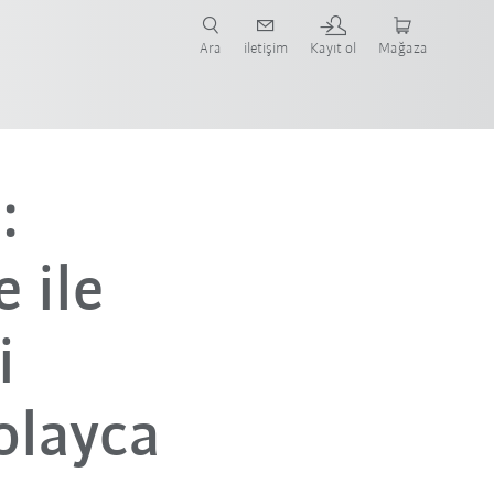
nüze ve ilgili uygulamaya yönelik vaka çalışmaları ve robotları bulun.
şlayın.
Ara
iletişim
Kayıt ol
Mağaza
:
 ile
i
olayca