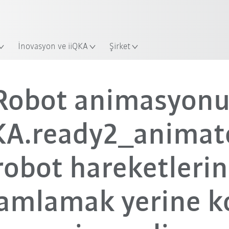
Yeni KUKA Robot Guide ile sektörü
KUKA Robot Guide’a hemen ba
İnovasyon ve iiQKA
Şirket
Robot animasyonu
A.ready2_animate
robot hareketlerin
amlamak yerine k