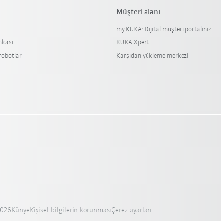
Müşteri alanı
my.KUKA: Dijital müşteri portalınız
nkası
KUKA Xpert
 robotlar
Karşıdan yükleme merkezi
2026
Künye
Kişisel bilgilerin korunması
Çerez ayarları