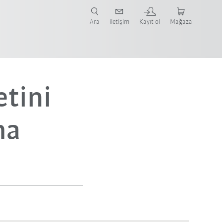
nüze ve ilgili uygulamaya yönelik vaka çalışmaları ve robotları bulun.
şlayın.
Ara
iletişim
Kayıt ol
Mağaza
tini
ma