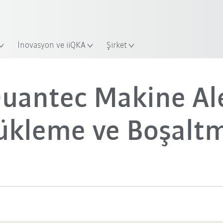
Yeni KUKA Robot Guide ile sektörü
KUKA Robot Guide’a hemen ba
İnovasyon ve iiQKA
Şirket
Quantec Makine Ale
ükleme ve Boşalt