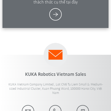
thách thức cụ thể tại đây
KUKA Robotics Vietnam Sales
KUKA Vietnam Company Limited., Lot CN6 Tu Liem Small & Medium-
sized Industrial Cluster, Xuan Phuong Ward, 100000 Hanoi City, Việt
Nam