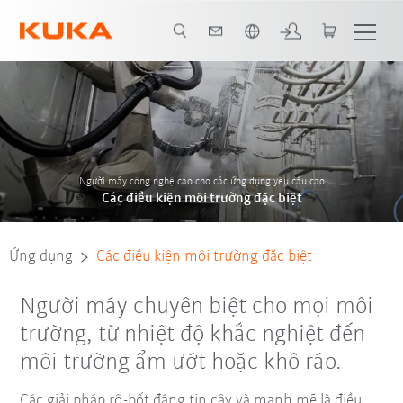
Vui lòng lựa chọn một ngôn ngữ:
 các ứng dụng
Liên hệ
Các ví dụ về khách hàng
Đối tác hệ thống
Người máy công nghệ cao cho các ứng dụng yêu cầu cao
Các điều kiện môi trường đặc biệt
Ứng dụng
Các điều kiện môi trường đặc biệt
Người máy chuyên biệt cho mọi môi
trường, từ nhiệt độ khắc nghiệt đến
môi trường ẩm ướt hoặc khô ráo.
Các giải pháp rô-bốt đáng tin cậy và mạnh mẽ là điều