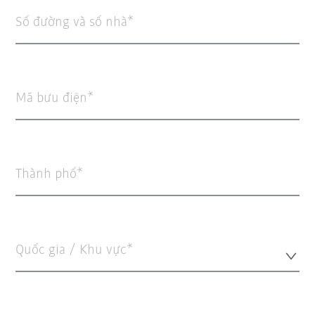
Số đường và số nhà
Mã bưu điện
Thành phố
Quốc gia / Khu vực*