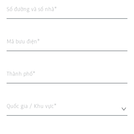
Số đường và số nhà
Mã bưu điện
Thành phố
Quốc gia / Khu vực*