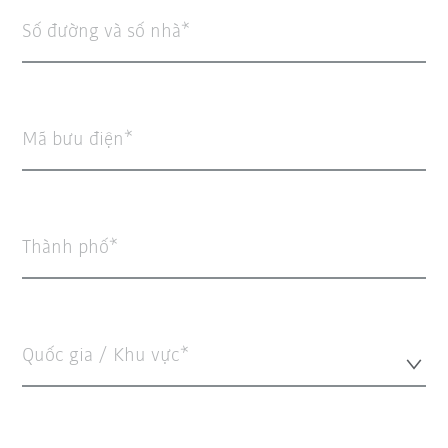
Số đường và số nhà
Mã bưu điện
Thành phố
Quốc gia / Khu vực*