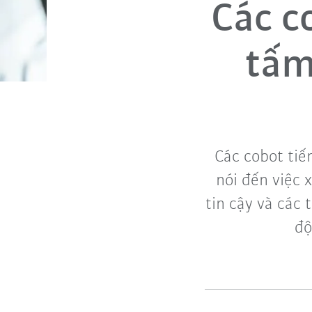
Các c
tấm
Các cobot tiế
nói đến việc 
tin cậy và các 
độ