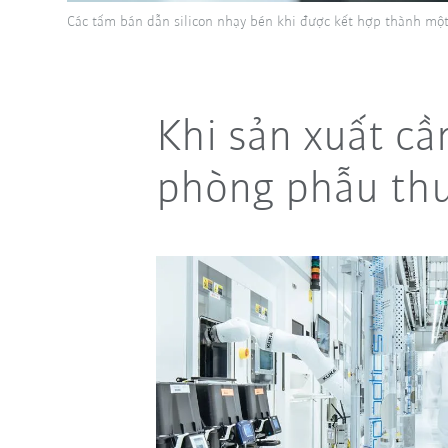
Các tấm bán dẫn silicon nhạy bén khi được kết hợp thành một h
Khi sản xuất cầ
phòng phẫu th