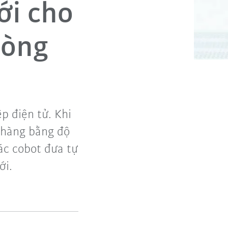
ới cho
hòng
p điện tử. Khi
h hàng bằng độ
Các cobot đưa tự
ới.