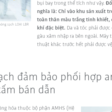
bụi bay trong thể tích như vậy.
Đố
nghĩa là: Chỉ vào khu sản xuất 
toàn thân màu trắng tinh khiết,
phòng sạch LOẠI LBR
khí đặc biệt.
Da và tóc phải được
gàu xâm nhập ra bên ngoài. Máy tí
thuật khác trước hết phải được vệ 
ạch đảm bảo phối hợp a
 tấm bán dẫn
động hóa thuộc bộ phận AMHS (Hệ