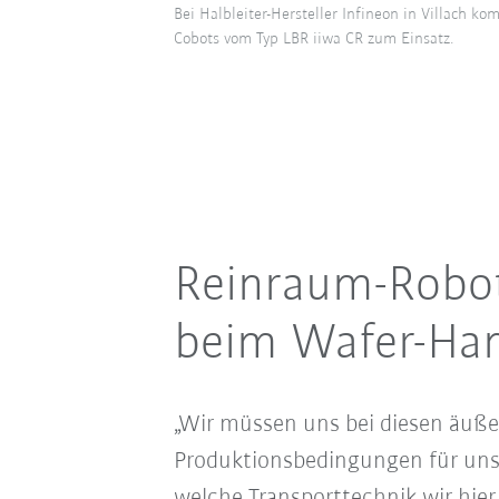
Bei Halbleiter-Hersteller Infineon in Villach 
Cobots vom Typ LBR iiwa CR zum Einsatz.
Reinraum-Roboti
beim Wafer-Han
„Wir müssen uns bei diesen äuße
Produktionsbedingungen für uns
welche Transporttechnik wir hier