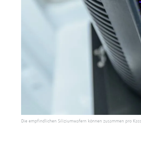
Die empfindlichen Siliziumwafern können zusammen pro Kasse