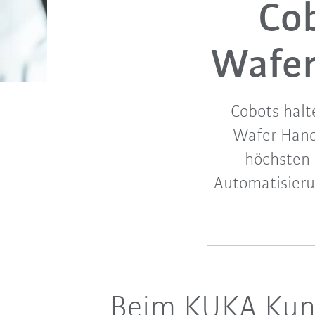
Cob
Wafer
Cobots halt
Wafer-Hand
höchsten 
Automatisieru
Beim KUKA Kund