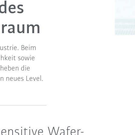
 des
inraum
ustrie. Beim
hkeit sowie
 heben die
n neues Level.
ensitive Wafer-