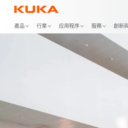
位
產品
行業
应用程序
服務
創新與 
KUKA Group