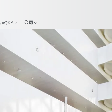
中文 / Chinese
使用KUKA機械手臂指南，
立即體驗機械手臂指南!
置
iiQKA
公司
加入我們的旅程
文化
職位空缺
我們的承