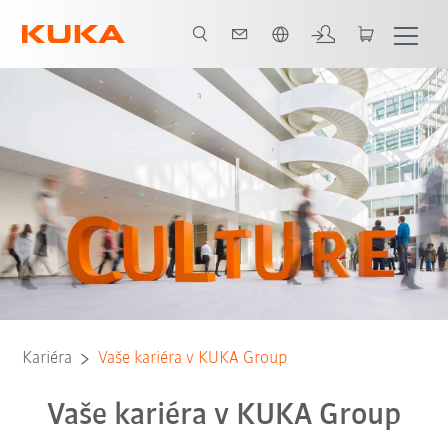
Čeština / Czech
 cestu
Kultura
Volná pracovní místa
Náš slib
Naše značky
Kariéra
Vaše kariéra v KUKA Group
Vaše kariéra v KUKA Group