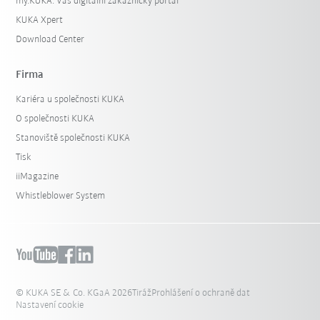
my.KUKA: Váš digitální zákaznický portál
KUKA Xpert
Download Center
Firma
Kariéra u společnosti KUKA
O společnosti KUKA
Stanoviště společnosti KUKA
Tisk
iiMagazine
Whistleblower System
© KUKA SE & Co. KGaA 2026
Tiráž
Prohlášení o ochraně dat
Nastavení cookie