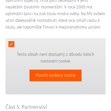
Sportovní úspěchy Tima patří bezesporu k jeho
největším životním momentům. V roce 2005 má
optimální šanci na zisk titulu mistra světa. Na MS ovšem
učiní dalekosáhlé rozhodnutí, které sice zmaří cestu k
titulu, ale napomůže Timovi k mezinárodnímu uznání.
Tento obsah není dostupný z důvodu Vašich
nastavení cookie.
Povolit soubory cookie
Část 5: Partnerství