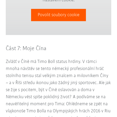
nastavení cookie.
Povolit soubory cookie
Část 7: Moje Čína
Zvlášť v Číně má Timo Boll status hrdiny. V rámci
mnoha návštěv se tento německý profesionální hráč
stolního tenisu stal velkým znalcem a milovníkem Číny
– a v Říši středu ikonou jako žádný jiný sportovec. Ale jak
se žije s pocitem, být v Číně oslavován a doma v
Německu vést spíše poklidný život? A podíváme se na
neuvěřitelný moment pro Tima: Ohlédneme se zpět na
vlajkonoše Timo Bolla na Olympijských hrách 2016 v Riu