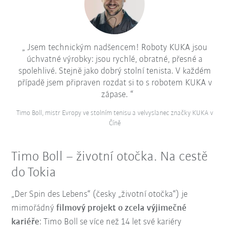
Jsem technickým nadšencem! Roboty KUKA jsou
úchvatné výrobky: jsou rychlé, obratné, přesné a
spolehlivé. Stejně jako dobrý stolní tenista. V každém
případě jsem připraven rozdat si to s robotem KUKA v
zápase.
Timo Boll, mistr Evropy ve stolním tenisu a velvyslanec značky KUKA v
Číně
Timo Boll – životní otočka. Na cestě
do Tokia
„Der Spin des Lebens“ (česky „životní otočka“) je
mimořádný
filmový projekt o zcela výjimečné
kariéře
: Timo Boll se více než 14 let své kariéry