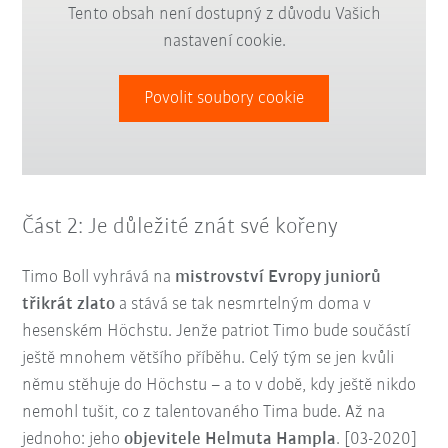
Tento obsah není dostupný z důvodu Vašich
nastavení cookie.
Povolit soubory cookie
Část 2: Je důležité znát své kořeny
Timo Boll vyhrává na
mistrovství Evropy juniorů
třikrát zlato
a stává se tak nesmrtelným doma v
hesenském Höchstu. Jenže patriot Timo bude součástí
ještě mnohem většího příběhu. Celý tým se jen kvůli
němu stěhuje do Höchstu – a to v době, kdy ještě nikdo
nemohl tušit, co z talentovaného Tima bude. Až na
jednoho: jeho
objevitele Helmuta Hampla
. [03-2020]