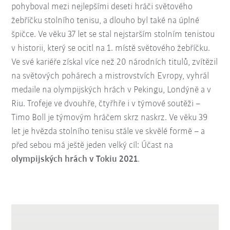
pohyboval mezi nejlepšími deseti hráči světového
žebříčku stolního tenisu, a dlouho byl také na úplné
špičce. Ve věku 37 let se stal nejstarším stolním tenistou
v historii, který se ocitl na 1. místě světového žebříčku.
Ve své kariéře získal více než 20 národních titulů, zvítězil
na světových pohárech a mistrovstvích Evropy, vyhrál
medaile na olympijských hrách v Pekingu, Londýně a v
Riu. Trofeje ve dvouhře, čtyřhře i v týmové soutěži –
Timo Boll je týmovým hráčem skrz naskrz. Ve věku 39
let je hvězda stolního tenisu stále ve skvělé formě – a
před sebou má ještě jeden velký cíl: Účast na
olympijských hrách v Tokiu 2021
.