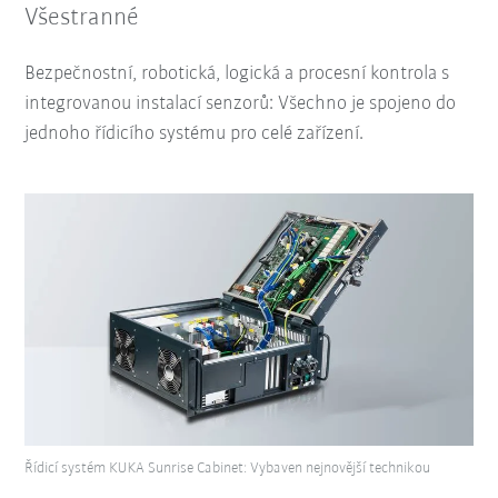
Všestranné
Bezpečnostní, robotická, logická a procesní kontrola s
integrovanou instalací senzorů: Všechno je spojeno do
jednoho řídicího systému pro celé zařízení.
Řídicí systém KUKA Sunrise Cabinet: Vybaven nejnovější technikou