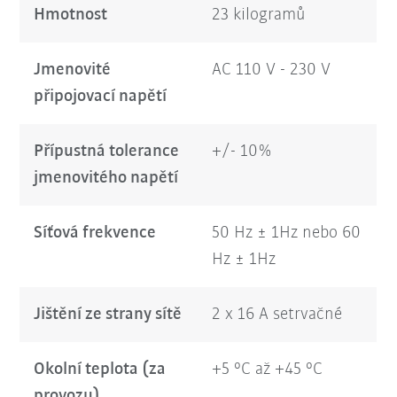
Hmotnost
23 kilogramů
Jmenovité
AC 110 V - 230 V
připojovací napětí
Přípustná tolerance
+/- 10%
jmenovitého napětí
Síťová frekvence
50 Hz ± 1Hz nebo 60
Hz ± 1Hz
Jištění ze strany sítě
2 x 16 A setrvačné
Okolní teplota (za
+5 °C až +45 °C
provozu)