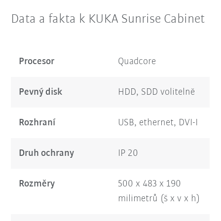
Data a fakta k KUKA Sunrise Cabinet
Procesor
Quadcore
Pevný disk
HDD, SDD volitelně
Rozhraní
USB, ethernet, DVI-I
Druh ochrany
IP 20
Rozměry
500 x 483 x 190
milimetrů (š x v x h)