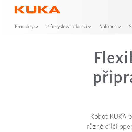
Produkty
Průmyslová odvětví
Aplikace
S
Flexi
připr
Kobot KUKA po
různé dílčí ope