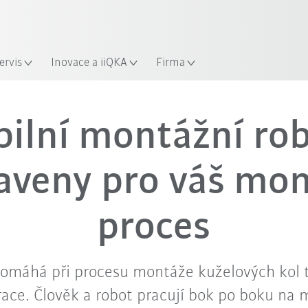
Najděte v novém průvodci roboty
Spusťte nyní Průvodce robot
ervis
Inovace a iiQKA
Firma
Video
bilní montážní ro
aveny pro váš mo
proces
máhá při procesu montáže kuželových kol t
race. Člověk a robot pracují bok po boku na