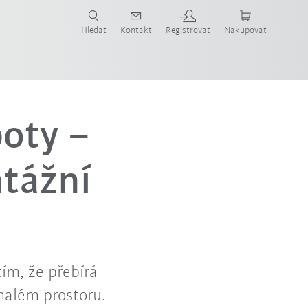
 KUKA případové studie a roboty pro váš obor a požadovanou aplikaci!
em KUKA!
Hledat
Kontakt
Registrovat
Nakupovat
boty –
ntážní
ím, že přebírá
 malém prostoru.