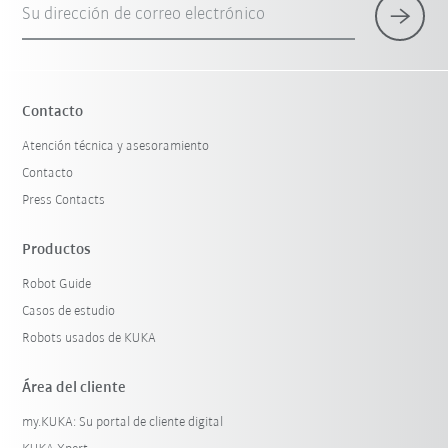
Su dirección de correo electrónico
×
1 Filtro (
España
)
Contacto
Atención técnica y asesoramiento
Contacto
Press Contacts
Productos
Robot Guide
Restablecer filtro
Casos de estudio
Robots usados de KUKA
Área del cliente
my.KUKA: Su portal de cliente digital