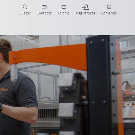
Buscar
Contacto
Idioma
Registrarse
Comercio
ueva Guía de Robots