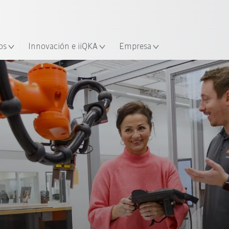
Español / Spanish
industria y aplicación
cación
Empieza a investigar con la n
os
Innovación e iiQKA
Empresa