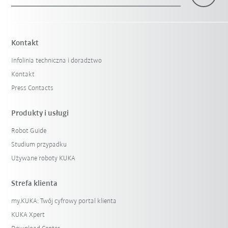
×
1 Filtr (
Poland
)
Kontakt
Infolinia techniczna i doradztwo
Kontakt
Press Contacts
Produkty i usługi
Robot Guide
Reset filtra
Studium przypadku
Używane roboty KUKA
Strefa klienta
my.KUKA: Twój cyfrowy portal klienta
KUKA Xpert