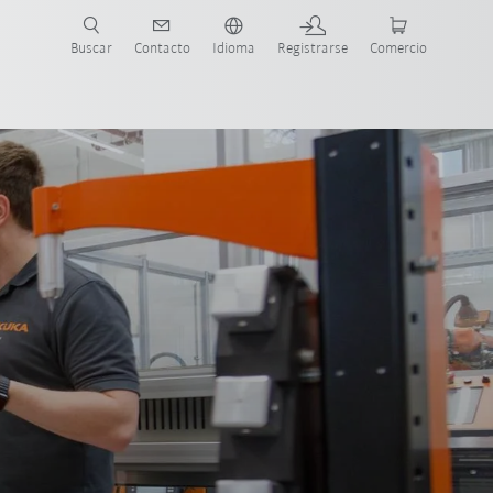
Buscar
Contacto
Idioma
Registrarse
Comercio
ueva Guía de Robots