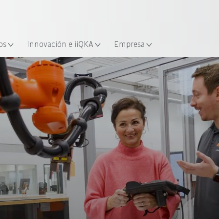
Español / Spanish
industria y aplicación
cación
Empieza a investigar con la n
os
Innovación e iiQKA
Empresa