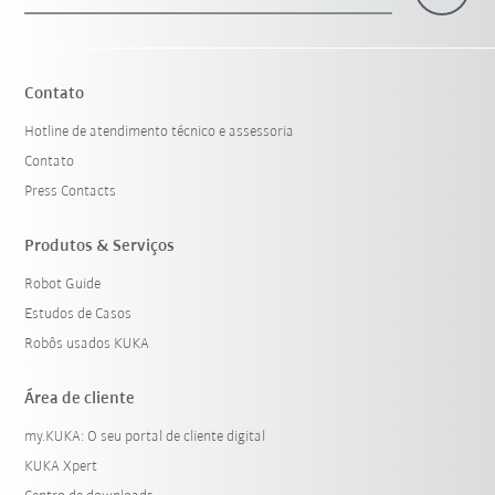
×
1 Filtro (
Brasil
)
Contato
Hotline de atendimento técnico e assessoria
Contato
Press Contacts
Produtos & Serviços
Robot Guide
Resetar filtro
Estudos de Casos
Robôs usados KUKA
Área de cliente
my.KUKA: O seu portal de cliente digital
KUKA Xpert