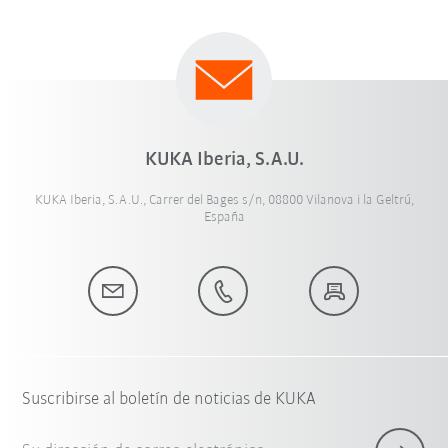
KUKA Iberia, S.A.U.
KUKA Iberia, S.A.U., Carrer del Bages s/n, 08800 Vilanova i la Geltrú,
España
Suscribirse al boletín de noticias de KUKA