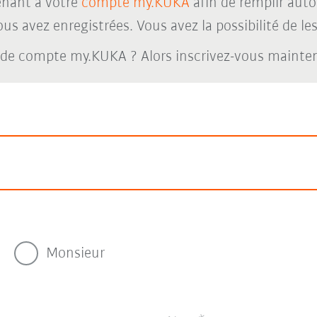
nant à votre
compte my.KUKA
afin de remplir aut
s avez enregistrées. Vous avez la possibilité de les 
 de compte my.KUKA ? Alors inscrivez-vous maint
Monsieur