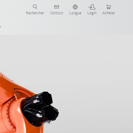
robots pour votre secteur et l'application souhaitée!
Rechercher
Contact
Langue
Login
Acheter