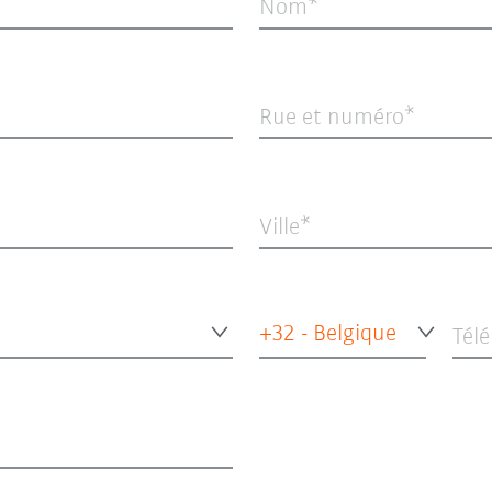
Nom
Rue et numéro
Ville
+32 - Belgique
Tél