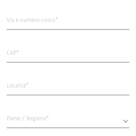
Via e numero civico
CAP
Località
Paese / Regione*