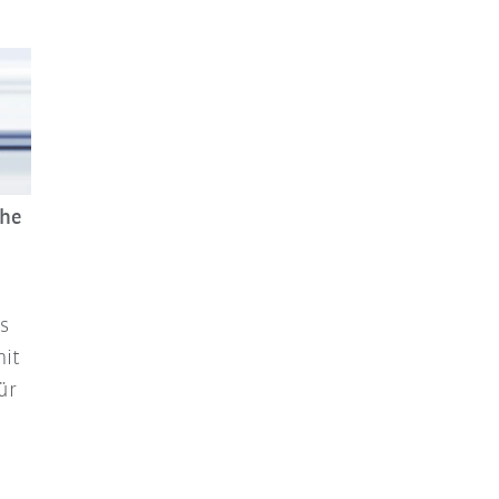
che
s
mit
ür