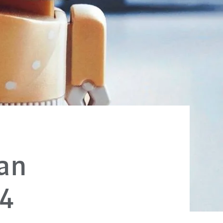
an
24