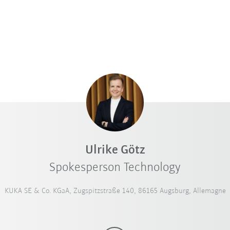
Ulrike Götz
Spokesperson Technology
KUKA SE & Co. KGaA, Zugspitzstraße 140, 86165 Augsburg, Allemagne