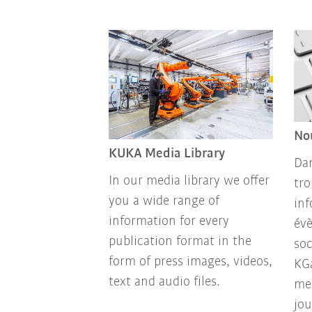
No
KUKA Media Library
Dan
In our media library we offer
tro
you a wide range of
inf
information for every
év
publication format in the
so
form of press images, videos,
KGa
text and audio files.
met
jou