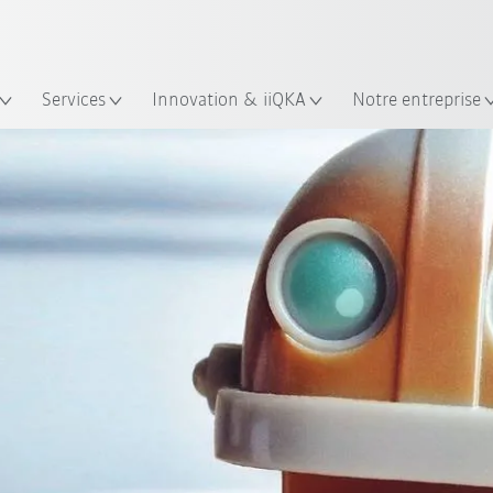
Trouvez des études de cas et des 
Français / French
KUKA Guide robots
lacement
Services
Innovation & iiQKA
Notre entreprise